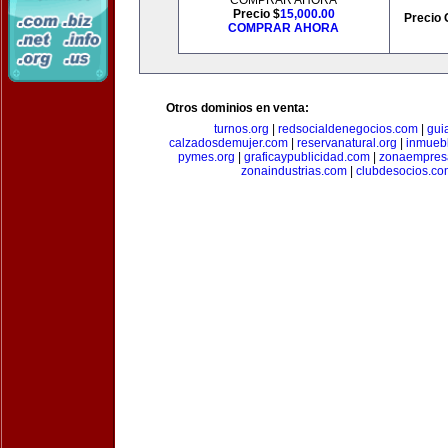
COMPRAR AHORA
Precio $
15,000.00
Precio 
COMPRAR AHORA
Otros dominios en venta:
turnos.org
|
redsocialdenegocios.com
|
gui
calzadosdemujer.com
|
reservanatural.org
|
inmueb
pymes.org
|
graficaypublicidad.com
|
zonaempresa
zonaindustrias.com
|
clubdesocios.co