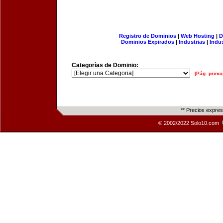
Registro de Dominios
|
Web Hosting
|
D
Dominios Expirados
|
Industrias
|
Indu
Categorías de Dominio:
[Pág. princi
** Precios expre
© 2002/2022 Solo10.com