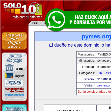
pymes.or
El dueño de este dominio lo ha
Mayusculas:
PYMES.
Minusculas:
pymes.or
Longitud:
5 caracte
Categorias:
Sin Clasif
Precio:
$15,000.
Visitar!
pymes.or
Serán consideradas ofer
R