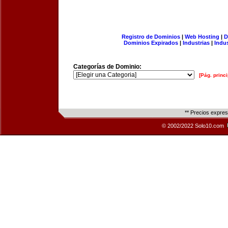
Registro de Dominios
|
Web Hosting
|
D
Dominios Expirados
|
Industrias
|
Indu
Categorías de Dominio:
[Pág. princi
** Precios expre
© 2002/2022 Solo10.com