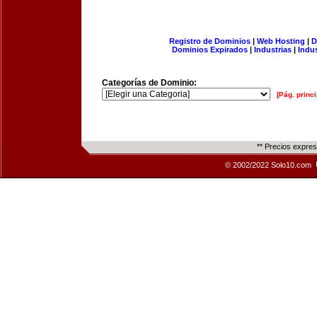
Registro de Dominios
|
Web Hosting
|
D
Dominios Expirados
|
Industrias
|
Indu
Categorías de Dominio:
[Pág. princi
** Precios expre
© 2002/2022 Solo10.com