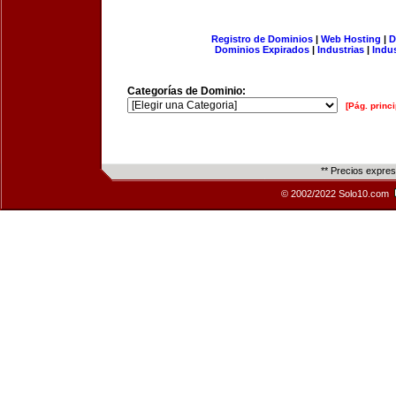
Registro de Dominios
|
Web Hosting
|
D
Dominios Expirados
|
Industrias
|
Indu
Categorías de Dominio:
[Pág. princi
** Precios expre
© 2002/2022 Solo10.com