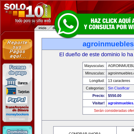
agroinmueble
El dueño de este dominio lo ha
Mayusculas:
AGROINMUEB
Minusculas:
agroinmuebles
Longitud:
13 caracteres
Categorias:
Sin Clasificar
Precio:
$550.00
Visitar!
agroinmuebles
Serán consideradas ofer
R