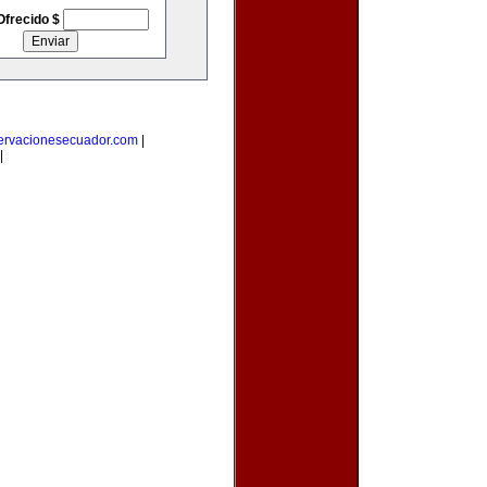
Ofrecido $
ervacionesecuador.com
|
|