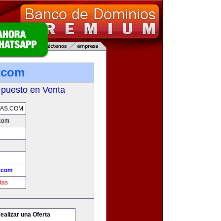
.com
 puesto en Venta
AS.COM
com
.com
tas
ealizar una Oferta