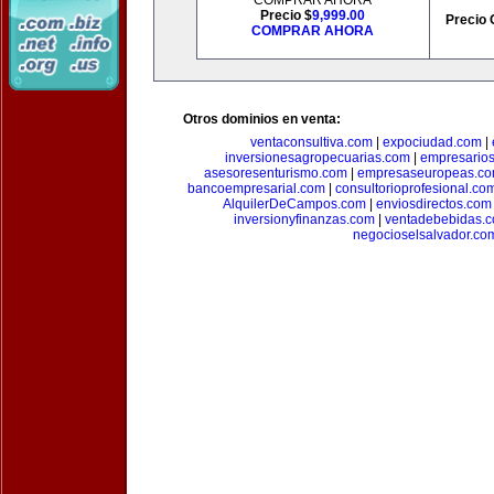
COMPRAR AHORA
Precio $
9,999.00
Precio 
COMPRAR AHORA
Otros dominios en venta:
ventaconsultiva.com
|
expociudad.com
|
inversionesagropecuarias.com
|
empresario
asesoresenturismo.com
|
empresaseuropeas.c
bancoempresarial.com
|
consultorioprofesional.co
AlquilerDeCampos.com
|
enviosdirectos.com
inversionyfinanzas.com
|
ventadebebidas.
negocioselsalvador.co