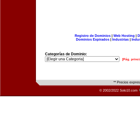
Registro de Dominios
|
Web Hosting
|
D
Dominios Expirados
|
Industrias
|
Indu
Categorías de Dominio:
[Pág. princi
** Precios expre
© 2002/2022 Solo10.com