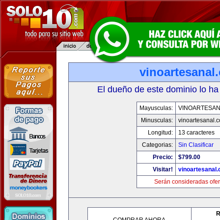
vinoartesanal
El dueño de este dominio lo ha
Mayusculas:
VINOARTESAN
Minusculas:
vinoartesanal.
Longitud:
13 caracteres
Categorias:
Sin Clasificar
Precio:
$799.00
Visitar!
vinoartesanal
Serán consideradas ofer
R