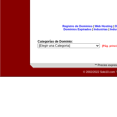
Registro de Dominios
|
Web Hosting
|
D
Dominios Expirados
|
Industrias
|
Indu
Categorías de Dominio:
[Pág. princi
** Precios expre
© 2002/2022 Solo10.com