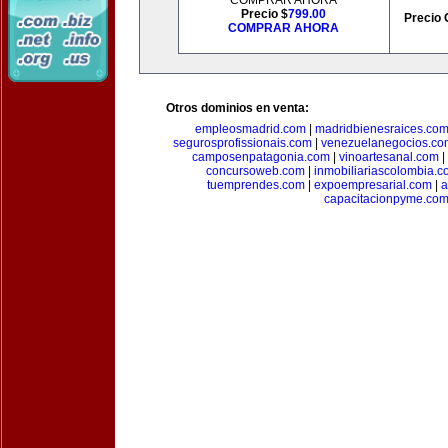
COMPRAR AHORA
Precio $
799.00
Precio 
COMPRAR AHORA
Otros dominios en venta:
empleosmadrid.com
|
madridbienesraices.co
segurosprofissionais.com
|
venezuelanegocios.co
camposenpatagonia.com
|
vinoartesanal.com
|
concursoweb.com
|
inmobiliariascolombia.
tuemprendes.com
|
expoempresarial.com
|
a
capacitacionpyme.co