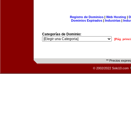
Registro de Dominios
|
Web Hosting
|
D
Dominios Expirados
|
Industrias
|
Indu
Categorías de Dominio:
[Pág. princi
** Precios expre
© 2002/2022 Solo10.com