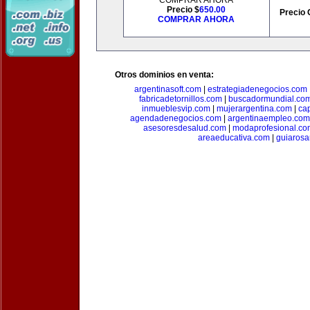
COMPRAR AHORA
Precio $
650.00
Precio 
COMPRAR AHORA
Otros dominios en venta:
argentinasoft.com
|
estrategiadenegocios.com
fabricadetornillos.com
|
buscadormundial.co
inmueblesvip.com
|
mujerargentina.com
|
ca
agendadenegocios.com
|
argentinaempleo.com
asesoresdesalud.com
|
modaprofesional.co
areaeducativa.com
|
guiarosa