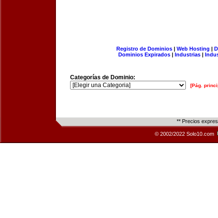
Registro de Dominios
|
Web Hosting
|
D
Dominios Expirados
|
Industrias
|
Indu
Categorías de Dominio:
[Pág. princi
** Precios expre
© 2002/2022 Solo10.com