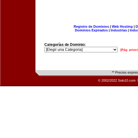
Registro de Dominios
|
Web Hosting
|
D
Dominios Expirados
|
Industrias
|
Indu
Categorías de Dominio:
[Pág. princi
** Precios expre
© 2002/2022 Solo10.com