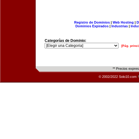
Registro de Dominios
|
Web Hosting
|
D
Dominios Expirados
|
Industrias
|
Indu
Categorías de Dominio:
[Pág. princi
** Precios expre
© 2002/2022 Solo10.com