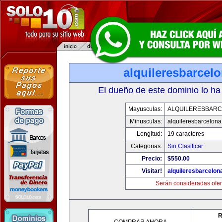
alquileresbarcel
El dueño de este dominio lo ha
Mayusculas:
ALQUILERESBAR
Minusculas:
alquileresbarcelon
Longitud:
19 caracteres
Categorias:
Sin Clasificar
Precio:
$550.00
Visitar!
alquileresbarcelon
Serán consideradas ofer
R