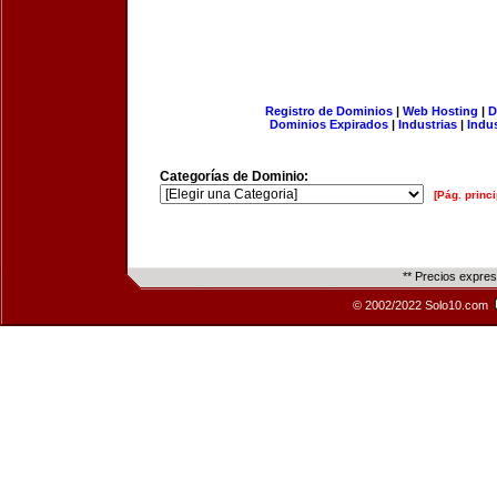
Registro de Dominios
|
Web Hosting
|
D
Dominios Expirados
|
Industrias
|
Indu
Categorías de Dominio:
[Pág. princi
** Precios expre
© 2002/2022 Solo10.com