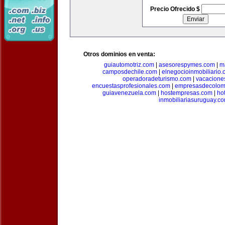
Precio Ofrecido $
Otros dominios en venta:
guiautomotriz.com
|
asesorespymes.com
|
m
camposdechile.com
|
elnegocioinmobiliario
operadoradeturismo.com
|
vacacione
encuestasprofesionales.com
|
empresasdecolom
guiavenezuela.com
|
hostempresas.com
|
ho
inmobiliariasuruguay.c