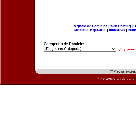
Registro de Dominios
|
Web Hosting
|
D
Dominios Expirados
|
Industrias
|
Indu
Categorías de Dominio:
[Pág. princi
** Precios expre
© 2002/2022 Solo10.com