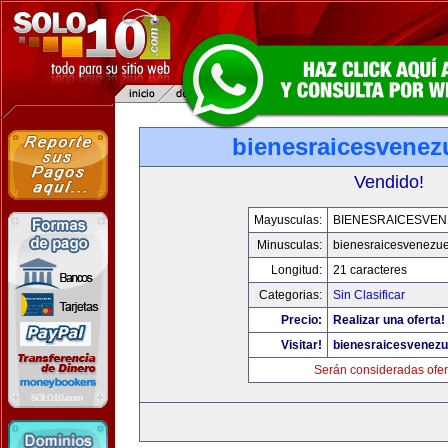
bienesraicesvenez
Vendido!
Mayusculas:
BIENESRAICESVEN
Minusculas:
bienesraicesvenezu
Longitud:
21 caracteres
Categorias:
Sin Clasificar
Precio:
Realizar una oferta!
Visitar!
bienesraicesvenezu
Serán consideradas ofer