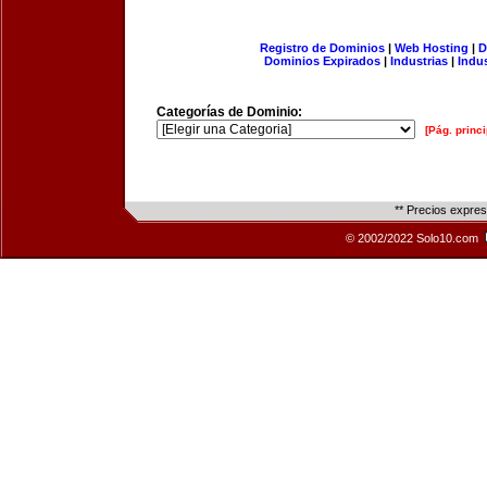
Registro de Dominios
|
Web Hosting
|
D
Dominios Expirados
|
Industrias
|
Indu
Categorías de Dominio:
[Pág. princi
** Precios expre
© 2002/2022 Solo10.com