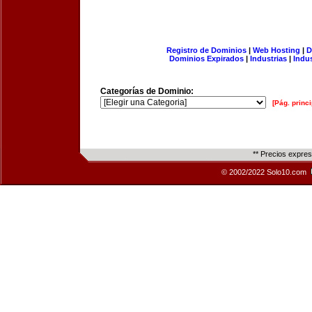
Registro de Dominios
|
Web Hosting
|
D
Dominios Expirados
|
Industrias
|
Indu
Categorías de Dominio:
[Pág. princi
** Precios expre
© 2002/2022 Solo10.com