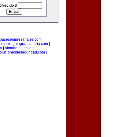
Ofrecido $
basesempresariales.com
|
ta.com
|
guiagrancanaria.com
|
om
|
almademujer.com
|
olucionesdeseguridad.com
|