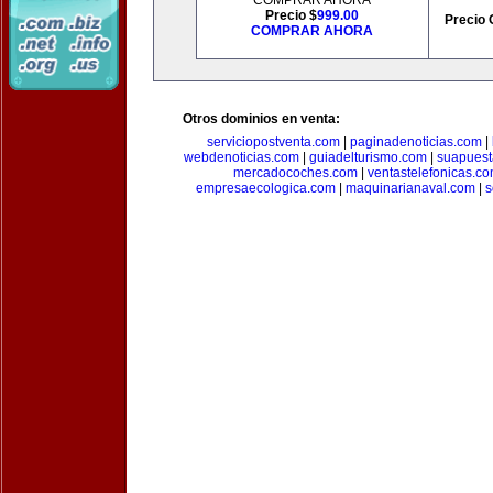
COMPRAR AHORA
Precio $
999.00
Precio 
COMPRAR AHORA
Otros dominios en venta:
serviciopostventa.com
|
paginadenoticias.com
|
webdenoticias.com
|
guiadelturismo.com
|
suapues
mercadocoches.com
|
ventastelefonicas.c
empresaecologica.com
|
maquinarianaval.com
|
s