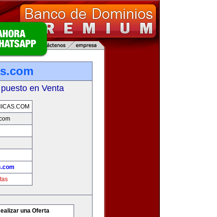
as.com
 puesto en Venta
ICAS.COM
.com
s.com
tas
ealizar una Oferta