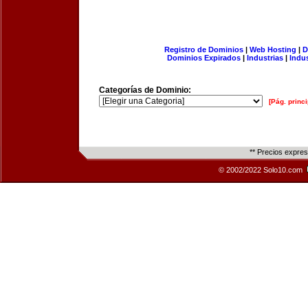
Registro de Dominios
|
Web Hosting
|
D
Dominios Expirados
|
Industrias
|
Indu
Categorías de Dominio:
[Pág. princi
** Precios expre
© 2002/2022 Solo10.com