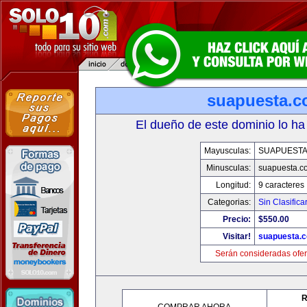
suapuesta.
El dueño de este dominio lo ha
Mayusculas:
SUAPUEST
Minusculas:
suapuesta.c
Longitud:
9 caracteres
Categorias:
Sin Clasifica
Precio:
$550.00
Visitar!
suapuesta.
Serán consideradas ofer
R