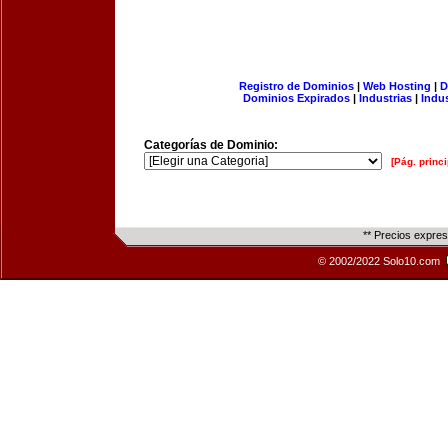
Registro de Dominios
|
Web Hosting
|
D
Dominios Expirados
|
Industrias
|
Indu
Categorías de Dominio:
[Pág. princi
** Precios expre
© 2002/2022 Solo10.com