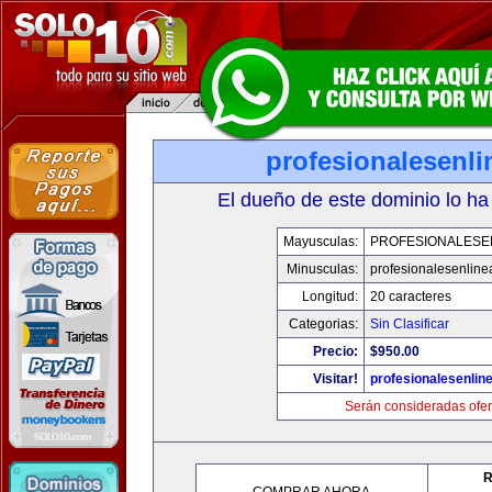
profesionalesenl
El dueño de este dominio lo ha
Mayusculas:
PROFESIONALESE
Minusculas:
profesionalesenlin
Longitud:
20 caracteres
Categorias:
Sin Clasificar
Precio:
$950.00
Visitar!
profesionalesenlin
Serán consideradas ofer
R