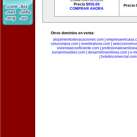
COMPRAR AHORA
Precio $
950.00
Precio 
COMPRAR AHORA
Otros dominios en venta:
alojamientodevacaciones.com
|
empresaemcasa.
celucompra.com
|
invertirahora.com
|
seleccionvino
viviendaecoeficiente.com
|
profesionalesenline
zonainmuebles.com
|
desarrollosenlinea.com
|
e-m
|
boletincomercial.com