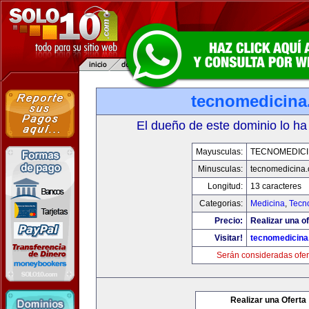
tecnomedicin
El dueño de este dominio lo ha
Mayusculas:
TECNOMEDICI
Minusculas:
tecnomedicina
Longitud:
13 caracteres
Categorias:
Medicina
,
Tecn
Precio:
Realizar una of
Visitar!
tecnomedicin
Serán consideradas ofer
Realizar una Oferta