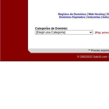
Registro de Dominios
|
Web Hosting
|
D
Dominios Expirados
|
Industrias
|
Indu
Categorías de Dominio:
[Pág. princi
** Precios expre
© 2002/2022 Solo10.com