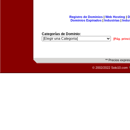
Registro de Dominios
|
Web Hosting
|
D
Dominios Expirados
|
Industrias
|
Indu
Categorías de Dominio:
[Pág. princi
** Precios expre
© 2002/2022 Solo10.com