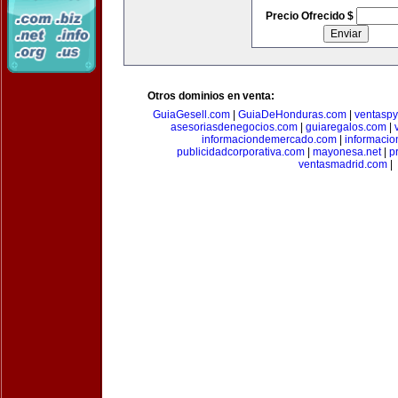
Precio Ofrecido $
Otros dominios en venta:
GuiaGesell.com
|
GuiaDeHonduras.com
|
ventasp
asesoriasdenegocios.com
|
guiaregalos.com
|
informaciondemercado.com
|
informaci
publicidadcorporativa.com
|
mayonesa.net
|
p
ventasmadrid.com
|