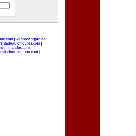
yme.com
|
webhostingpro.net
|
ventadeautomoviles.com
|
ondemercados.com
|
rovinciadecordoba.com
|