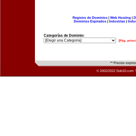
Registro de Dominios
|
Web Hosting
|
D
Dominios Expirados
|
Industrias
|
Indu
Categorías de Dominio:
[Pág. princi
** Precios expre
© 2002/2022 Solo10.com