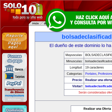
bolsadeclasifica
El dueño de este dominio lo ha
Mayusculas:
BOLSADECLASIFI
Minusculas:
bolsadeclasificado
Longitud:
19 caracteres
Categorias:
Portales
,
Profesion
Precio:
Realizar una oferta
Visitar!
bolsadeclasificad
Serán consideradas ofer
Realizar una Oferta