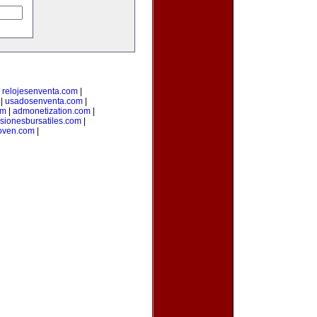
|
relojesenventa.com
|
|
usadosenventa.com
|
om
|
admonetization.com
|
rsionesbursatiles.com
|
oven.com
|