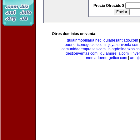
Precio Ofrecido $
Otros dominios en venta:
guiainmobiliaria.net
|
guiadesantiago.com
puertoriconegocios.com
|
joyasenventa.com
comunidadempresas.com
|
blogdefinanzas.c
gestionventas.com
|
guiamorelia.com
|
inve
mercadoenergetico.com
|
areaj