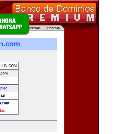
in.com
LLIN.COM
n.com
mpleo
rta!
n.com
tas