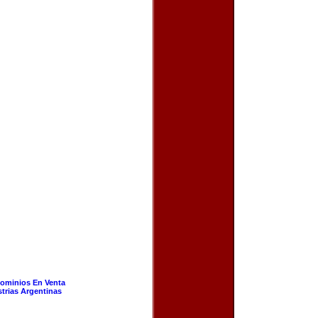
ominios En Venta
strias Argentinas