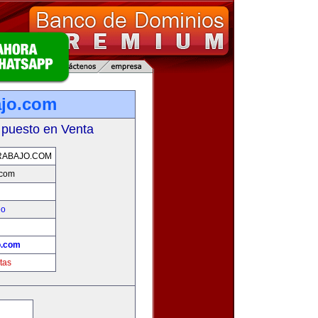
ajo.com
 puesto en Venta
RABAJO.COM
.com
eo
!
o.com
tas