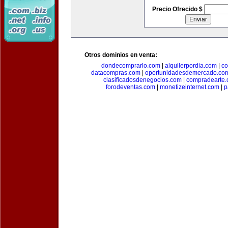
Precio Ofrecido $
Otros dominios en venta:
dondecomprarlo.com
|
alquilerpordia.com
|
co
datacompras.com
|
oportunidadesdemercado.co
clasificadosdenegocios.com
|
compradearte
forodeventas.com
|
monetizeinternet.com
|
p