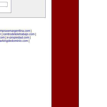
mprasenargentina.com
|
m
|
centrodeteletrabajo.com
|
.com
|
e-propiedad.com
|
arkingdedominio.com
|