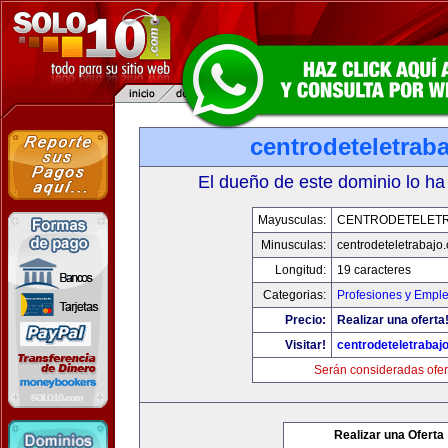
centrodeteletrab
El dueño de este dominio lo ha
Mayusculas:
CENTRODETELET
Minusculas:
centrodeteletrabajo
Longitud:
19 caracteres
Categorias:
Profesiones y Empl
Precio:
Realizar una oferta
Visitar!
centrodeteletrabaj
Serán consideradas ofer
Realizar una Oferta