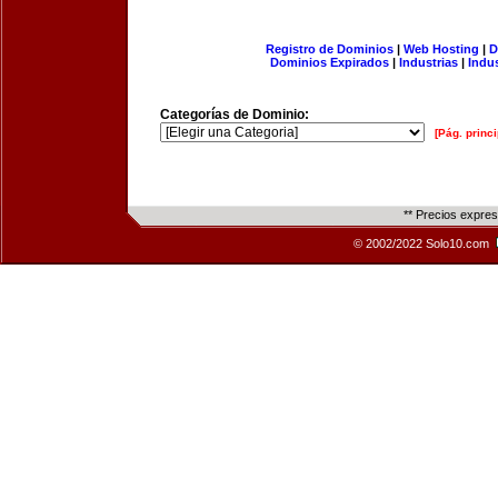
Registro de Dominios
|
Web Hosting
|
D
Dominios Expirados
|
Industrias
|
Indu
Categorías de Dominio:
[Pág. princi
** Precios expre
© 2002/2022 Solo10.com