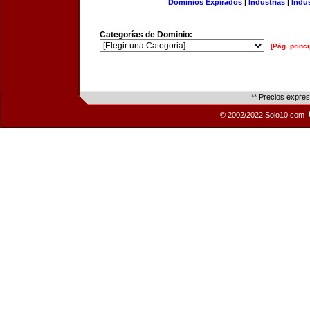
Dominios Expirados
|
Industrias
|
Indu
Categorías de Dominio:
[Pág. princi
** Precios expre
© 2002/2022 Solo10.com