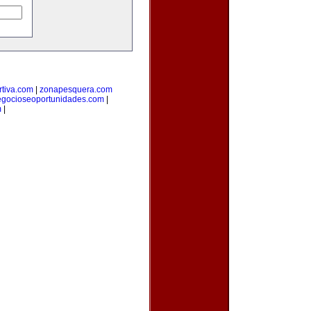
tiva.com
|
zonapesquera.com
egocioseoportunidades.com
|
m
|