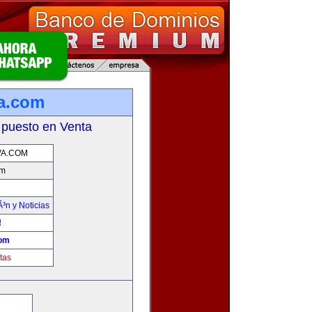
a.com
 puesto en Venta
VA.COM
om
Ã³n y Noticias
!
com
tas