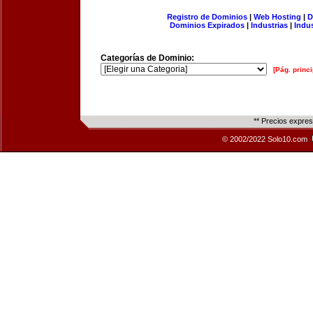
Registro de Dominios
|
Web Hosting
|
D
Dominios Expirados
|
Industrias
|
Indu
Categorías de Dominio:
[Pág. princi
** Precios expre
© 2002/2022 Solo10.com