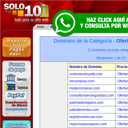
Dominios de la Categoría -
Ofer
12 dominios en esta categ
Mostrando 1 de 12
Nombre de Dominio
Precio
customersloyalty.com
Oferta
mrcompras.com
Oferta
mistercompras.com
Oferta
consultoriaenseguridad.com
Oferta
galeriaderegalos.com
Oferta
patiodeventas.com
Oferta
registrovehicular.com
Oferta
negociopasoapaso.com
Oferta