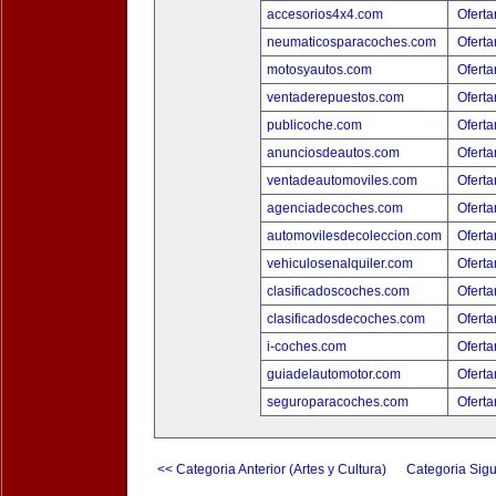
accesorios4x4.com
Oferta
neumaticosparacoches.com
Oferta
motosyautos.com
Oferta
ventaderepuestos.com
Oferta
publicoche.com
Oferta
anunciosdeautos.com
Oferta
ventadeautomoviles.com
Oferta
agenciadecoches.com
Oferta
automovilesdecoleccion.com
Oferta
vehiculosenalquiler.com
Oferta
clasificadoscoches.com
Oferta
clasificadosdecoches.com
Oferta
i-coches.com
Oferta
guiadelautomotor.com
Oferta
seguroparacoches.com
Oferta
<< Categoria Anterior (Artes y Cultura)
Categoria Sigu