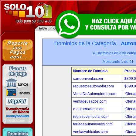
Dominios de la Categoría -
Autom
41 dominios en esta categ
Mostrando 1 de 41
Nombre de Dominio
Precio
carroenventa.com
$899.
repuestosautomotor.com
$590.
VentaDeAutomotores.com
Oferta
ventadeusados.com
Oferta
e-automoviles.com
Oferta
registrovehicular.com
Oferta
feriadeautomoviles.com
Oferta
ventasvehiculos.com
Oferta