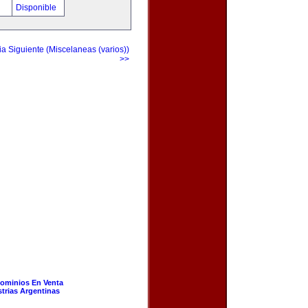
!
Disponible
a Siguiente (Miscelaneas (varios))
>>
ominios En Venta
strias Argentinas