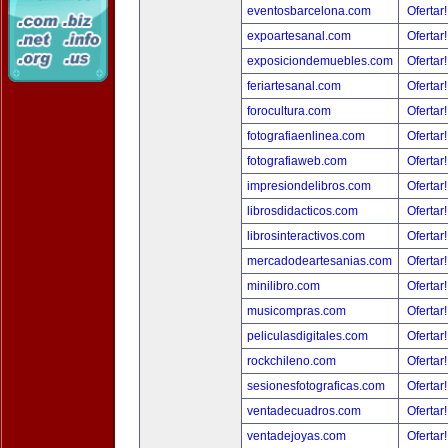
eventosbarcelona.com
Ofertar
expoartesanal.com
Ofertar
exposiciondemuebles.com
Ofertar
feriartesanal.com
Ofertar
forocultura.com
Ofertar
fotografiaenlinea.com
Ofertar
fotografiaweb.com
Ofertar
impresiondelibros.com
Ofertar
librosdidacticos.com
Ofertar
librosinteractivos.com
Ofertar
mercadodeartesanias.com
Ofertar
minilibro.com
Ofertar
musicompras.com
Ofertar
peliculasdigitales.com
Ofertar
rockchileno.com
Ofertar
sesionesfotograficas.com
Ofertar
ventadecuadros.com
Ofertar
ventadejoyas.com
Ofertar