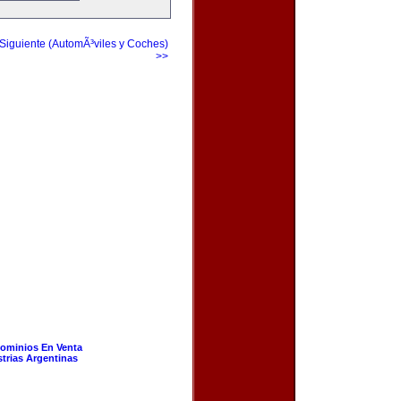
Siguiente (AutomÃ³viles y Coches)
>>
ominios En Venta
strias Argentinas