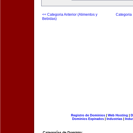
<< Categoria Anterior (Alimentos y
Categoria 
Bebidas)
Registro de Dominios
|
Web Hosting
|
D
Dominios Expirados
|
Industrias
|
Indu
Categorías de Dominio: